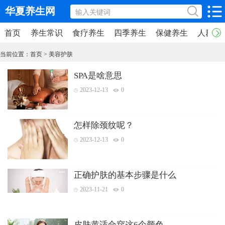
华夏养生网
首页
养生常识
食疗养生
四季养生
保健养生
人群养
当前位置：
首页
>
美容护肤
SPA是啥意思
2023-12-13
0
怎样除颈纹呢？
2023-12-13
0
正确护肤的基本步骤是什么
2023-11-21
0
皮肤黄适合穿这6个颜色