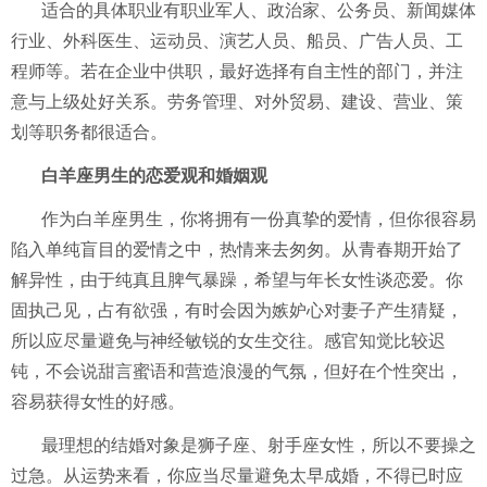
适合的具体职业有职业军人、政治家、公务员、新闻媒体
行业、外科医生、运动员、演艺人员、船员、广告人员、工
程师等。若在企业中供职，最好选择有自主性的部门，并注
意与上级处好关系。劳务管理、对外贸易、建设、营业、策
划等职务都很适合。
白羊座男生的恋爱观和婚姻观
作为白羊座男生，你将拥有一份真挚的爱情，但你很容易
陷入单纯盲目的爱情之中，热情来去匆匆。从青春期开始了
解异性，由于纯真且脾气暴躁，希望与年长女性谈恋爱。你
固执己见，占有欲强，有时会因为嫉妒心对妻子产生猜疑，
所以应尽量避免与神经敏锐的女生交往。感官知觉比较迟
钝，不会说甜言蜜语和营造浪漫的气氛，但好在个性突出，
容易获得女性的好感。
最理想的结婚对象是狮子座、射手座女性，所以不要操之
过急。从运势来看，你应当尽量避免太早成婚，不得已时应