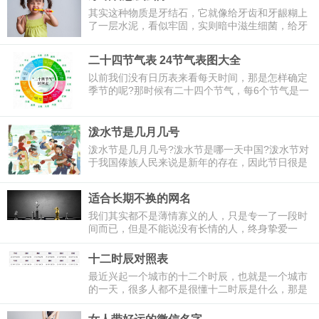
其实这种物质是牙结石，它就像给牙齿和牙龈糊上
了一层水泥，看似牢固，实则暗中滋生细菌，给牙
齿健康埋下病根。
二十四节气表 24节气表图大全
以前我们没有日历表来看每天时间，那是怎样确定
季节的呢?那时候有二十四个节气，每6个节气是一
个季节，因此大家的农事活动都是根据节气而来
的。那么，二十四节气表去哪找呢?以下是万年历
小编带来的24节气表图大全，一起去看看吧。
泼水节是几月几号
泼水节是几月几号?泼水节是哪一天中国?泼水节对
于我国傣族人民来说是新年的存在，因此节日很是
隆重，每年都要安排假期来举办和参与活动，当然
这只是部分公民享有，但是节日氛围吸引了海内外
适合长期不换的网名
所有人来参与，可见其活动的盛大，接下来和万年
历小编一起去看看吧。
我们其实都不是薄情寡义的人，只是专一了一段时
间而已，但是不能说没有长情的人，终身挚爱一
人，一生只用一个网名的人大有存在，只不过我们
身边少见而已。
十二时辰对照表
最近兴起一个城市的十二个时辰，也就是一个城市
的一天，很多人都不是很懂十二时辰是什么，那是
因为现在我们用惯了24个小时，在我国古代一天则
是由十二时辰来代表一天了。