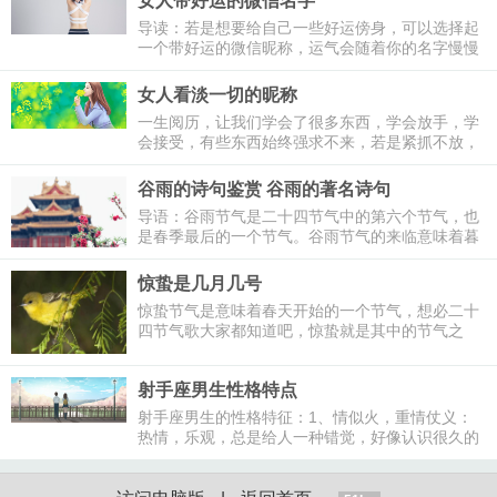
女人带好运的微信名字
导读：若是想要给自己一些好运傍身，可以选择起
一个带好运的微信昵称，运气会随着你的名字慢慢
来到你的身边。让人带好运的名字有很多，那么你
知道女人带好运的微信名怎么起吗?以下
女人看淡一切的昵称
一生阅历，让我们学会了很多东西，学会放手，学
会接受，有些东西始终强求不来，若是紧抓不放，
苦了自己也害了他人，所以有时候看淡就是人生最
好的开始。那么，女人看淡一切的昵称怎么起?看
谷雨的诗句鉴赏 谷雨的著名诗句
淡一切爱自己的网名女生有哪些呢?和万年历小编
导语：谷雨节气是二十四节气中的第六个节气，也
一起去看看吧。
是春季最后的一个节气。谷雨节气的来临意味着暮
春时节，雨水也渐渐增多了，有了春雨的滋润万物
清新，是个适合作诗的好时节。因此有很多谷雨的
惊蛰是几月几号
著名诗句流传，下面就让我们一起来看看谷雨最有
惊蛰节气是意味着春天开始的一个节气，想必二十
名的诗鉴赏。
四节气歌大家都知道吧，惊蛰就是其中的节气之
一，而且惊蛰的前一个节气就是雨水，而在惊蛰后
面一个的节气是春分，那么大家知道惊蛰是几
射手座男生性格特点
射手座男生的性格特征：1、情似火，重情仗义：
热情，乐观，总是给人一种错觉，好像认识很久的
朋友似的，即使可能连对方名字都叫不上来，他都
能非常热情健谈的和对方展开一系列的交谈。2、
性格外向直爽，无论在任何场合，幽默直爽的射手