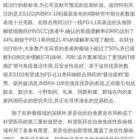
线治疗的新标准,为公司贡献可预见的近期价值。值得特别关
注的是,ES102(INBRX-106)最新发布的II期研究中期分析数据
表现十分亮眼。在联合用药治疗一线PD-L1高表达的头颈部
鳞状细胞癌(HNSCC)患者中,确认的客观缓解率(ORR)达到了
44%,相较于PD-1单药组21.4%的缓解率实现了翻倍。在联合
治疗组中,大多数产生应答的患者肿瘤缩小超过了50%,并已观
察到3例完全缓解(CR)病例。同时,该方案展现出了更强的T细
胞扩增与免疫激活作用,且安全性良好。基于这些优异的数
据,ES102有望成为PD-(L)1类药物联合用药的“最佳搭档”新
秀。据外媒消息,INBRX-106凭借其优异的表现,正在吸引包括
默克、默沙东、小野制药、礼来、阿斯利康、辉瑞在内的多
家跨国药企的密切关注,并正在寻求潜在的交易机会。
除了在肿瘤领域的深耕外,差异化的自免赛道布局构成了
科望医药的第三重价值壁垒。科望医药在自身免疫性疾病领
域布局了多条有厚度、差异化的创新管线,覆盖了炎症性肠病