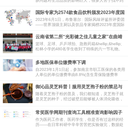
肤问题对生活品质的影响巨大，很多人苦于找不到
方法。但如果您身边有一家拥有“权威专家论证有效
方案”、“全
国际专家为2574款食品饮料颁发2023年度国
际美味奖
2023年6月1日，布鲁塞尔 : 国际风味评鉴所评委团
——世界顶级主厨以及饮品专家揭榜2023年度国际
美味奖获奖名单。今年，2574款食品和饮料有幸荣
获此项殊荣，其中506款产
云南省第二所“光彩健之佳儿童之家”在曲靖
挂牌启用
篮球、足球、乒乒球拍、急救药箱&hellip;&hellip;
松林小学的480名学生收到了特殊的六一节礼物。
2023年6月1日，“光彩健之佳儿童之家”在曲靖市沾
益区松林小学挂牌
多地医保单位缴费率下调
自2023年1月1日起，参加南京市职工医保的各类用
人单位的单位缴费率由8.8%(含生育保险缴费率
0.8%)下调至7.8%(含生育保险费率0.8%)。
御沁品灵芝科普丨服用灵芝孢子粉的禁忌与
注意事项
随着灵芝孢子粉的普及，我们都知道，灵芝孢子就
是灵芝的种子，经过破壁后能够被人体消化吸收，
具有很好的保健作用。研究表明，破壁后的灵芝孢
子粉在服用上并无特殊的禁忌，因此理论上来
常笑医学网期刊查询工具精准查询影响因子
提高医药期刊投稿命中率
作为医药工作者、医药学生，你是否有过这样的经
历——在日常科研中辛辛苦苦把实验做完，数据处