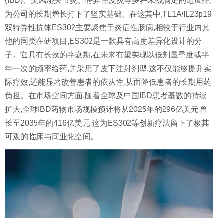
(IBD)、类风湿关节炎、特异性皮炎等多种未被满足的适应症,
为公司的长期增长打下了坚实基础。在这其中,TL1A/IL23p19
双特异性抗体ES302主要聚焦于炎症性肠病,相较于行业内其
他的同类在研项目,ES302是一款具有高度差异化设计的分
子。它具有长效的半衰期,在未来有望实现以低剂量季度或半
年一次的频率给药,并采用了皮下注射剂型,这不仅能够提升实
际疗效,还能显著改善患者的依从性,从而降低患者的长期用药
负担。在市场空间方面,随着全球及中国IBD患者基数的持续
扩大,全球IBD药物市场规模预计将从2025年的296亿美元增
长至2035年的416亿美元,这为ES302等创新疗法留下了极其
可观的临床与商业化空间。