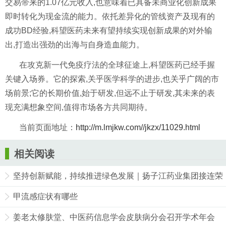
交易带来的1.07亿元收入,也意味着已具备未商业化创新成果
即时转化为现金流的能力。依托差异化的管线资产及现有的
成功BD经验,科望医药未来有望持续实现创新成果的对外输
出,打造出强劲的出海与自身造血能力。
在攻克新一代免疫疗法的全球征途上,科望医药已经手握
关键入场券。它的探索,关乎医学科学的进步,也关乎广阔的市
场前景;它的长期价值,始于研发,但远不止于研发,其未来的表
现充满想象空间,值得市场各方共同期待。
当前页面地址：
http://m.lmjkw.com//jkzx/11029.html
相关阅读
坚持创新赋能，持续推进绿色发展｜扬子江药业集团接连荣
获“年度医疗创新企业”和“年度可持续力品牌”两项大奖
甲流感症状有哪些
姜老太修肤堂、中医药信息学会皮肤病分会召开学术年会