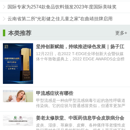
国际专家为2574款食品饮料颁发2023年度国际美味奖
云南省第二所“光彩健之佳儿童之家”在曲靖挂牌启用
本类推荐
更多+
坚持创新赋能，持续推进绿色发展｜扬子江
药业集团接连荣获“年度医疗创新企业”和“年
12月22日，在2022 T-EDGE全球创新大会暨钛媒
度可持续力品牌”两项大奖
体十年致敬盛典上，2022 EDGE AWARDS企业榜
正式发布，扬子江药业集团荣获“年度医疗创新企
业”。本月9日，在以“新格局&
甲流感症状有哪些
甲型流感是一种由甲型流感病毒引起的急性呼吸道
传染病。它的症状与普通感冒类似，但通常更加严
重。以下是甲型流感的常见症状：
姜老太修肤堂、中医药信息学会皮肤病分会
召开学术年会
皮炎、湿疹、荨麻疹、皮癣、各种瘙痒等老慢性皮