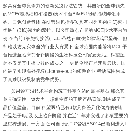
起具有全球竞争力的创新免疫疗法管线。其自研的全球领先
的MCE(髓系细胞衔接器)技术平台BiME®能够持续孵化肿
瘤、自免创新管线,在研管线包括多项具有同类首创(FIC)或同
类最佳(BIC)潜力的双抗。以公司重点布局的MCE技术平台为
例,在当前T细胞衔接器(TCE)虽然在血液瘤领域成果显著、但
却难以攻克实体瘤的行业大背景下,全球范围内能够将MCE平
台推进至临床前合作阶段的生物科技公司寥寥无几。科望医
药不仅是其中极少数的成员之一,更是全球布局速度最快、国
内最早实现海外授权(License-out)的领跑企业,稀缺属性构成
了其难以被复制的竞争优势。
如果说前沿技术平台构筑了科望医药的底层基石,那么其
兼具确定性、爆发力与想象空间的王牌产品管线,则构成了产
品价值壁垒。目前,科望医药已有3款具备差异化优势的创新
产品处于Ⅱ期及以上临床阶段,并在近半年来实现了多项重要的
里程碑进展。一方面,公司自研的FIC管线ES014已顺利进入Ⅱ