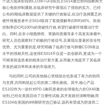
个进入临床阶段的CD39/TGFβ双抗,ES014通过协同阻断两大
核心免疫抑制通路,在临床研究中展现出了强劲的实力。已经
公布的I期临床数据提供了关键的疗效验证,在治疗选择匮乏的
硬纤维瘤患者中,ES014取得了客观缓解率(ORR)40%、疾病
控制率(DCR)100%的突破性疗效,有望打破硬纤维瘤治疗空
白。同时,在非小细胞肺癌、胃肠间质瘤等多个高发实体瘤中,
研究人员也观察到了积极的疗效信号,且展现出显著的安全性
优势。尤为重要的是,研究明确了临床疗效与肿瘤CD39表达
水平的强相关性,这使得ES014不仅是一款创新药,更成为一个
可精准筛选患者的精准治疗新方案,从而极大地提升了其临床
开发的成功率和未来的市场潜力。
与此同时,公司的其他核心管线组合也形成了有力的协同
与支撑,共同构筑起公司的第二增长曲线。其中,核心产品
ES102作为一款针对PD-1耐药患者的全球领先六价OX40激
动剂,已经在美国启动了注册性试验,其开发路径清晰明确;而
ES104在美国的II/III期研究也已验证,该药有望成为胆道癌二