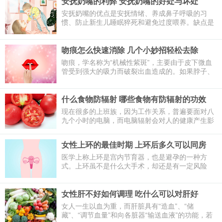
安抚奶嘴的利弊 安抚奶嘴的好处与坏处
安抚奶嘴的优点是安抚情绪、养成鼻子呼吸的习
惯、防止新生儿睡眠猝死和避免过度喂养。缺点是
容易形成依赖、可能增加患中耳炎的风险、引起腹
痛和影响牙齿发育。正常情况下，在两岁以前使用
安抚奶嘴是没有什么问题的，但注意避免宝宝产生
吻痕怎么快速消除 几个小妙招轻松去除
依赖情绪。
吻痕，学名称为“机械性紫斑”，主要由于皮下微血
管受到强大的吸力而破裂出血造成的。如果脖子、
肩膀上留下一片紫红的吻痕，让别人看见总会觉得
很尴尬。那么，吻痕怎么快速消除呢？1、洗热水
澡、2、冰敷
什么食物防辐射 哪些食物有防辐射的功效
现在很多的上班族，因为工作关系，普遍要面对八
九个小时的电脑，而电脑辐射会对人的健康产生影
响。那么，防电脑辐射的食物有哪些呢？今天我们
一起来看看。
女性上环的最佳时期 上环后多久可以同房
医学上称上环是宫内节育器，也是避孕的一种方
式。上环虽不是什么大手术，却还是有一定风险
的，如果选的时间不好，还会对女性身体有影响，
那下面我们就来了解一下上环的最佳时间。
女性肝不好如何调理 吃什么可以对肝好
女人一生以血为重，而肝脏具有“造血”、“储
藏”、“调节血量”和向各脏器“输送血液”的功能，若