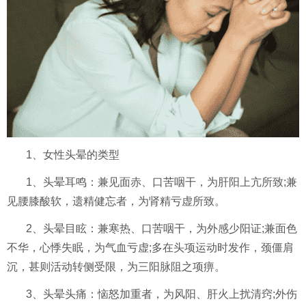
1、女性头晕的类型
1、头晕耳鸣：兼见面赤、口苦咽干，为肝阳上亢所致;兼
见腰膝酸软，遗精健忘者，为肾精亏虚所致。
2、头晕目眩：兼寒热、口苦咽干，为外感少阳证;兼面色
不华，心悸失眠，为气血亏虚;多在头项运动时发作，颈僵肩
沉，甚则活动转侧受限，为三阳脉阻之项痹。
3、头晕头痛：恼怒加重者，为风阳、肝火上扰清窍;外伤