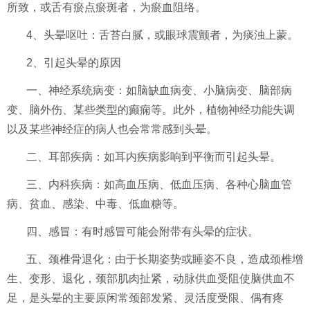
所致，或舌有瘀点瘀斑者，为瘀血阻络。
4、头晕呕吐：舌苔白腻，或眼球震颤者，为痰浊上蒙。
2、引起头晕的原因
一、神经系统病变：如脑缺血病变、小脑病变、脑部病
变、脑外伤、某些类型的癫痫等。此外，植物神经功能失调
以及某些神经症的病人也会常常感到头晕。
二、耳部疾病：如耳内疾病影响到平衡而引起头晕。
三、内科疾病：如高血压病、低血压病、各种心脑血管
病、贫血、感染、中毒、低血糖等。
四、感冒：有时感冒可能会附带有头晕的症状。
五、颈椎骨退化：由于长期姿势或睡姿不良，造成颈椎增
生、变形、退化，颈部肌肉扯紧，动脉供血受阻使脑供血不
足，是头晕的主要原闲常颈部发紧、灵活度受限、偶有疼