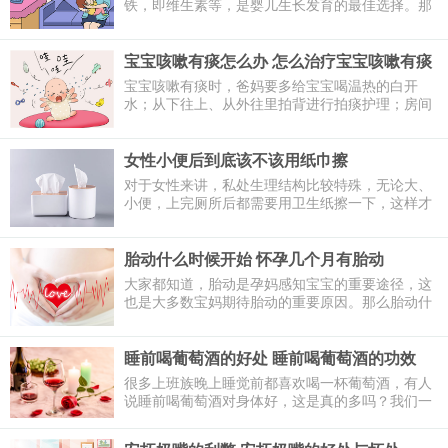
铁，即维生素等，是婴儿生长发育的最佳选择。那
么奶水不足怎么办呢？哺乳期吃什么下奶呢？下面
一起来看看吧！
宝宝咳嗽有痰怎么办 怎么治疗宝宝咳嗽有痰
宝宝咳嗽有痰时，爸妈要多给宝宝喝温热的白开
水；从下往上、从外往里拍背进行拍痰护理；房间
注意痛风，保持空气新鲜；严重时口服止咳化痰
药，或者进行雾化治疗。
女性小便后到底该不该用纸巾擦
对于女性来讲，私处生理结构比较特殊，无论大、
小便，上完厕所后都需要用卫生纸擦一下，这样才
能保证私处的干燥，有利于自身的健康。那么，女
性朋友上厕所之后，到底应不应该用纸擦呢？下面
就带大家了解一下。
胎动什么时候开始 怀孕几个月有胎动
大家都知道，胎动是孕妈感知宝宝的重要途径，这
也是大多数宝妈期待胎动的重要原因。那么胎动什
么时候开始呢？胎动又是什么感觉呢？下面跟我一
起来看看吧！
睡前喝葡萄酒的好处 睡前喝葡萄酒的功效
很多上班族晚上睡觉前都喜欢喝一杯葡萄酒，有人
说睡前喝葡萄酒对身体好，这是真的多吗？我们一
起来了解一下。