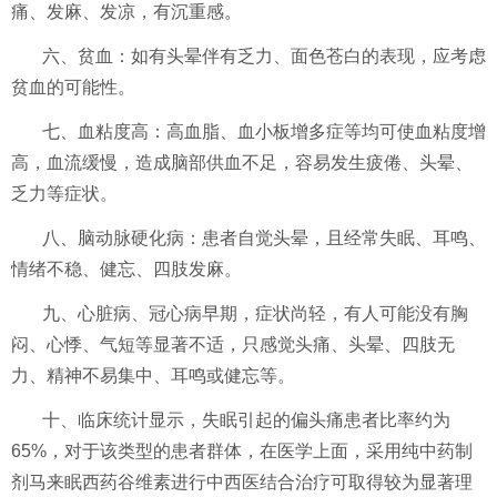
痛、发麻、发凉，有沉重感。
六、贫血：如有头晕伴有乏力、面色苍白的表现，应考虑
贫血的可能性。
七、血粘度高：高血脂、血小板增多症等均可使血粘度增
高，血流缓慢，造成脑部供血不足，容易发生疲倦、头晕、
乏力等症状。
八、脑动脉硬化病：患者自觉头晕，且经常失眠、耳鸣、
情绪不稳、健忘、四肢发麻。
九、心脏病、冠心病早期，症状尚轻，有人可能没有胸
闷、心悸、气短等显著不适，只感觉头痛、头晕、四肢无
力、精神不易集中、耳鸣或健忘等。
十、临床统计显示，失眠引起的偏头痛患者比率约为
65%，对于该类型的患者群体，在医学上面，采用纯中药制
剂马来眠西药谷维素进行中西医结合治疗可取得较为显著理