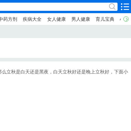
中药方剂
疾病大全
女人健康
男人健康
育儿宝典
心理
那么立秋是白天还是黑夜，白天立秋好还是晚上立秋好，下面小