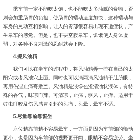
乘车前一定不能吃太饱，也不能吃太多油腻的食物，否
则会加重肠胃的负担，使肠胃的蠕动速度加快，这种蠕动与
车身的晃动互相影响，让人的胃部很容易出现不适症状，产
生晕车的感觉。但是，也不要空腹晕车，饥饿使人身体虚
弱，对各种不良刺激的忍耐就会下降。
4.擦风油精
我们可以在坐车的过程中，将风油精弄一些在自己的太
阳穴或者风池穴上面。同时也可以滴两滴风油精于肚脐眼，
再用伤湿止痛膏敷盖。风油精是淡绿色澄清油状液体，有特
殊的香气，味凉而辣。可清凉，止痛，驱风，止痒。适用于
蚊虫叮咬及伤风感冒引起的头痛，头晕，晕车不适。
5.尽量靠前靠窗坐
座位越靠前越不容易晕车，一方面是因为车前部的颤动
更小，也是因为车前部的视野更开阔，眼睛不容易疲劳。坐