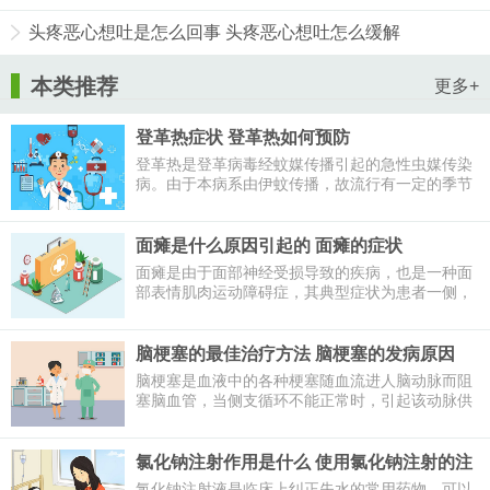
头疼恶心想吐是怎么回事 头疼恶心想吐怎么缓解
本类推荐
更多+
登革热症状 登革热如何预防
登革热是登革病毒经蚊媒传播引起的急性虫媒传染
病。由于本病系由伊蚊传播，故流行有一定的季节
性，一般在每年的5～11月份，高峰在7～9月份。
那么登革热症状有哪些呢？下面一起来了解一下。
面瘫是什么原因引起的 面瘫的症状
面瘫是由于面部神经受损导致的疾病，也是一种面
部表情肌肉运动障碍症，其典型症状为患者一侧，
少见两侧面部表情僵硬，口轮匝肌、眼轮匝肌运动
障碍，不能做正常的努嘴、吹气、喝水、吃饭、咀
嚼、眨眼、皱眉等动作。那么面瘫是什么原因引起
脑梗塞的最佳治疗方法 脑梗塞的发病原因
的呢？下面一起来看看。
脑梗塞是血液中的各种梗塞随血流进人脑动脉而阻
塞脑血管，当侧支循环不能正常时，引起该动脉供
血区脑组织缺血坏死，出现局灶性神经功能缺损。
属于缺血性脑血管疾病。那么脑梗塞怎么治疗呢？
下面就为大家讲讲脑梗塞的最佳治疗方法。
氯化钠注射作用是什么 使用氯化钠注射的注
意事项
氯化钠注射液是临床上纠正失水的常用药物，可以