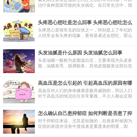
治疗各种原因导致的失水病症。在日常生活中，我
们经常会遇到容易导致身体失水的事情，比如严重
腹泻等。氯化钠注射液的主要成分是氯化钠，该药
物是没有颜色的澄明液体，味道微咸。那么氯化钠
头疼恶心想吐是怎么回事 头疼恶心想吐怎么
注射作用是什么呢？下面一起来了解一下。
缓解
头疼恶心是很常见的症状之一，特别是上了年纪的
人经常会有头疼的现象，更有甚者还会想吐。那么
头疼恶心想吐是怎么回事呢？下面一起来了解一
下。
头发油腻是什么原因 头发油腻怎么回事
头发油腻一般称为皮脂溢出症，主要表现为头皮多
脂，油腻发亮，脱屑较多。其他皮脂腺发达部位也
可发生。那么头发油腻是什么原因引起的呢？下面
一起来看看。
高血压是怎么引起的 引起高血压的原因有哪
些
高血压对人们的身体健康是极具威胁的，所以人们
对于高血压的情况往往非常重视，不少人都会定期
检测血压，而患有高血压的人则往往定期按时服用
稳定血压的药物。那么高血压是怎么引起的呢？下
面一起来看看。
怎么确认自己患抑郁症 如何判断是否患了抑
郁症
对于抑郁症来说，尤其是轻微的，在很多时候因为
症状的表现并没有中度或者是重度来的明显，因
此，很多时候不少轻度抑郁症的朋友不确定，甚至